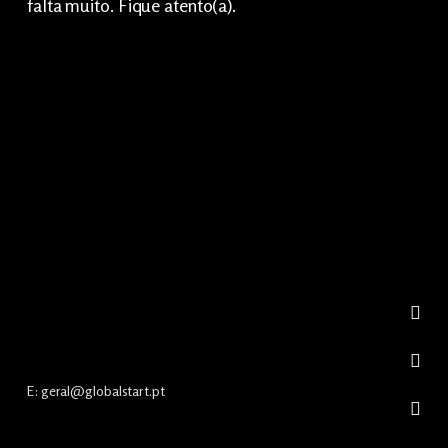
falta muito. Fique atento(a).
GET NOTIFIED
E: geral@globalstart.pt